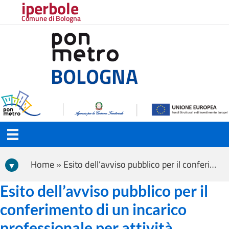
iperbole
Comune di Bologna
Home » Esito dell’avviso pubblico per il conferimento di un incarico professionale per attività connesse al Settore Europa ed Internazionale
Esito dell’avviso pubblico per il
conferimento di un incarico
professionale per attività