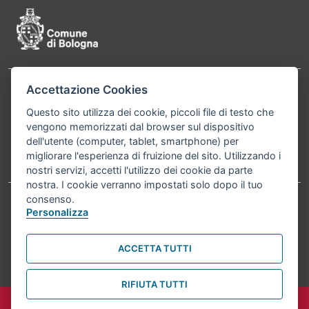
Accettazione Cookies
Contatti
Comune di Bologna, Piazza Maggiore, 6 - 40124
Questo sito utilizza dei cookie, piccoli file di testo che
Bologna P.Iva 01232710374 Cod. IBAN: IT 88 R
vengono memorizzati dal browser sul dispositivo
02008 02435 000020067156
dell'utente (computer, tablet, smartphone) per
migliorare l'esperienza di fruizione del sito. Utilizzando i
Telefono:
051203040
nostri servizi, accetti l'utilizzo dei cookie da parte
nostra. I cookie verranno impostati solo dopo il tuo
consenso.
Personalizza
Accessibilità
Carta dei valori
Informativa sul trattamento dei dati personali
Note legali
ACCETTA TUTTI
© Comune di Bologna 2026. Tutti i diritti riservati.
RIFIUTA TUTTI